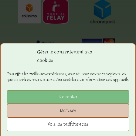
Gérer le consentement aux
cookies
Menu.
Pour offrir les meilleures expériences, nous utilisons des technologies telles
que les cookies pour stocker et/ou accéder aux informations des appareils.
La boutique
Les Conditions Générales de ventes
Accepter
Les Mentions Légales
Refuser
Voir les préférences
Copyright © 2023 –
La Boutique de
Sandra
–
JF Diffusion21
– Tous droits