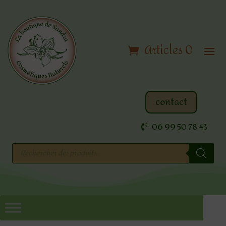
Articles 0
contact
06 99 50 78 43
Recherche
de
produits