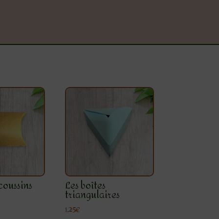
 coussins
Les boîtes
triangulaires
1.25
€