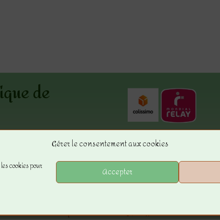
ique de
ue
Gérer le consentement aux cookies
uil
8 43
 les cookies pour
Accepter
-boutique-de-
m
 © 2023 –
La Boutique de Sandra
–
JF Diffusion21
– Tous droi