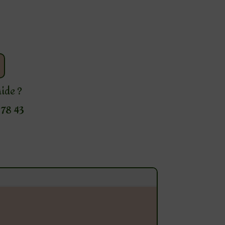
aide ?
78 43