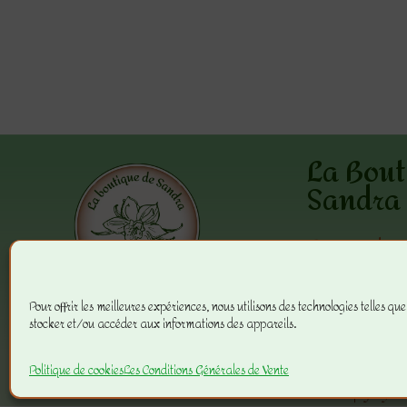
La Bout
Sandra
5 grande r
25340 Ante
06 99 50 7
Pour offrir les meilleures expériences, nous utilisons des technologies telles que
stocker et/ou accéder aux informations des appareils.
contact@la
sandra.co
Politique de cookies
Les Conditions Générales de Vente
Copyright