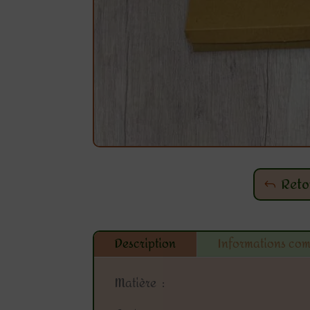
Reto
Description
Informations co
Matière :