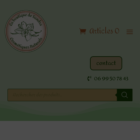
Articles 0
contact
06 99 50 78 43
Recherche
de
produits