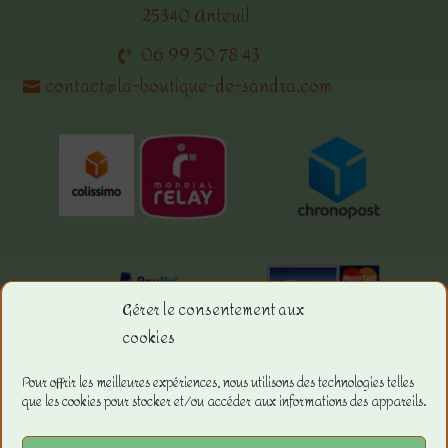
25340 Anteuil
06 99 50 78 43
contact@la-boutique-de-sandra.com
Gérer le consentement aux
cookies
Menu.
Pour offrir les meilleures expériences, nous utilisons des technologies telles
que les cookies pour stocker et/ou accéder aux informations des appareils.
La boutique