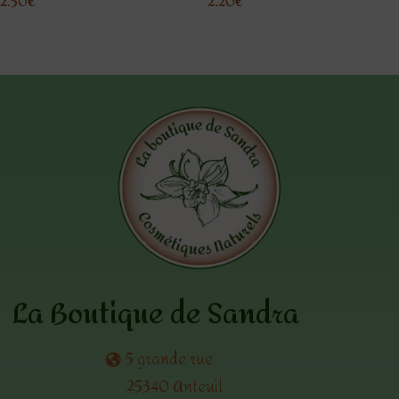
2.50
€
2.20
€
La Boutique de Sandra
5 grande rue
25340 Anteuil