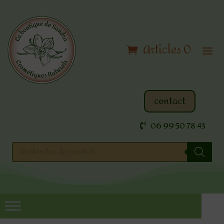
Articles 0
contact
06 99 50 78 43
Recherche
de
produits