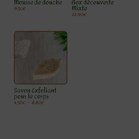
Mousse de douche
Box découverte
Mixte
9.50
€
22.90
€
Savon Exfoliant
pour le corps
Plage
4.50
€
–
8.80
€
de
prix :
4.50€
à
8.80€