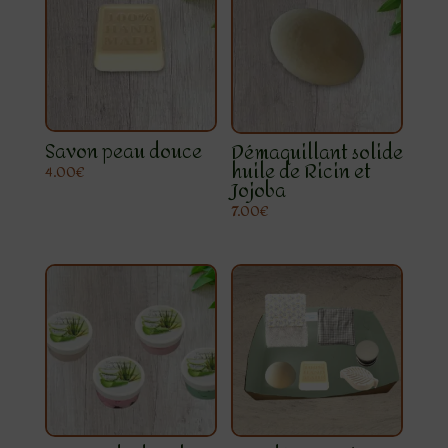
Savon peau douce
Démaquillant solide
huile de Ricin et
4.00
€
Jojoba
7.00
€