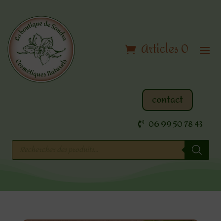
Articles 0
contact
06 99 50 78 43
Recherche
de
produits