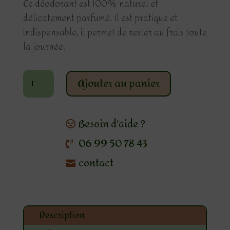
Ce déodorant est 100% naturel et
délicatement parfumé. Il est pratique et
indispensable, il permet de rester au frais toute
la journée.
quantité
Ajouter au panier
de
Déodorant
solide
Besoin d'aide ?
Palmarosa
06 99 50 78 43
contact
Description