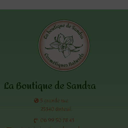
La Boutique de Sandra
5 grande rue
25340 Anteuil
06 99 50 78 43