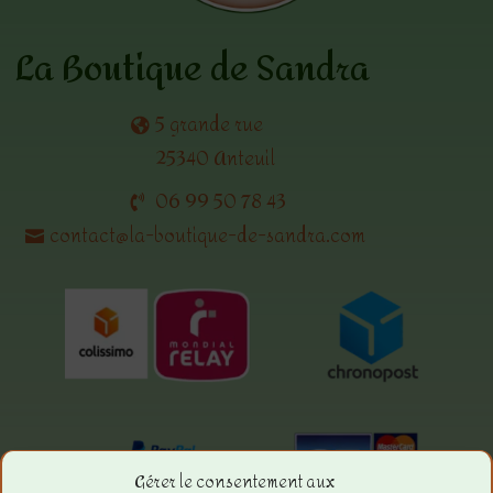
La Boutique de Sandra
5 grande rue
25340 Anteuil
06 99 50 78 43
contact@la-boutique-de-sandra.com
Gérer le consentement aux