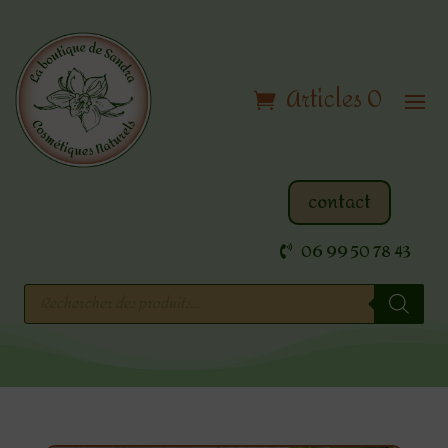
Articles 0
contact
06 99 50 78 43
Recherche
de
produits