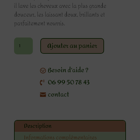
il lave les cheveux avec la plus grande
douceur, les laissant doux, brillants et
parfaitement nourris.
quantité
Ajouter au panier
de
Shampoing
solide
Besoin d'aide ?
lait
06 99 50 78 43
de
contact
coco
Bio
Description
Informations complémentaires