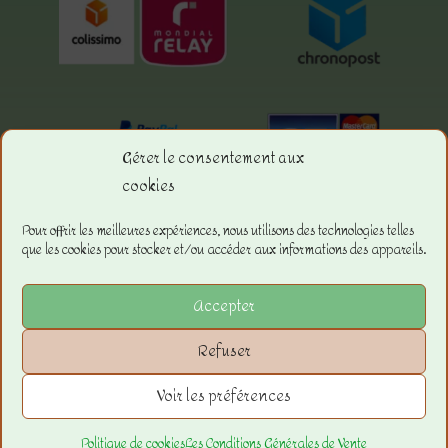
Gérer le consentement aux
cookies
Menu.
Pour offrir les meilleures expériences, nous utilisons des technologies telles
que les cookies pour stocker et/ou accéder aux informations des appareils.
La boutique
Les Conditions Générales de ventes
Accepter
Les Mentions Légales
Refuser
Voir les préférences
Copyright © 2023 –
La Boutique de
Sandra
–
JF Diffusion21
– Tous droits
Politique de cookies
Les Conditions Générales de Vente