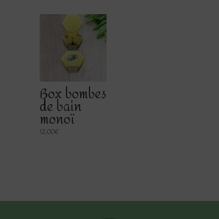
Box bombes
de bain
monoï
12.00
€