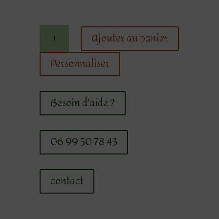
quantité
Ajouter au panier
de
Bombe
Personnaliser
de
douche
Citron
Besoin d'aide ?
06 99 50 78 43
contact