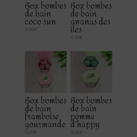
Box bombes
Box bombes
de bain
de bain
coco sun
ananas des
îles
12.00
€
12.00
€
Box bombes
Box bombes
de bain
de bain
framboise
pomme
gourmande
d’happy
12.00
€
12.00
€