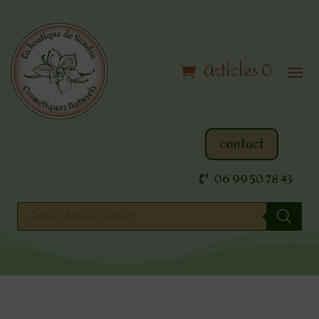
Articles 0
contact
06 99 50 78 43
Recherche
de
produits