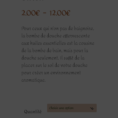
Plage
2.00
€
–
12.00
€
de
prix :
Pour ceux qui n’on pas de baignoire,
2.00€
la bombe de douche effervescente
à
aux huiles essentielles est la cousine
12.00€
de la bombe de bain, mais pour la
douche seulement. Il suffit de la
placer sur le sol de votre douche
pour créer un environnement
aromatique.
Quantité