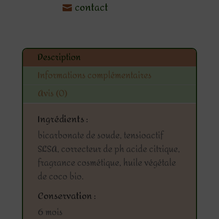
contact
coco
sun
Description
Informations complémentaires
Avis (0)
Ingrédients :
bicarbonate de soude, tensioactif
SLSA, correcteur de ph acide citrique,
fragrance cosmétique, huile végétale
de coco bio.
Conservation :
6 mois