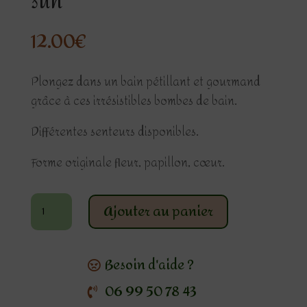
sun
12.00
€
Plongez dans un bain pétillant et gourmand
grâce à ces irrésistibles bombes de bain.
Différentes senteurs disponibles.
Forme originale fleur, papillon, cœur.
quantité
Ajouter au panier
de
Box
bombes
Besoin d'aide ?
de
06 99 50 78 43
bain