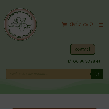
Articles 0
contact
06 99 50 78 43
Recherche
de
produits