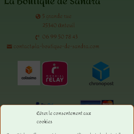
La Boutique de Sandra
5 grande rue
25340 Anteuil
06 99 50 78 43
contact@la-boutique-de-sandra.com
Gérer le consentement aux
cookies
Menu.