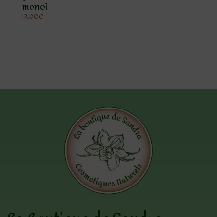
monoï
12.00
€