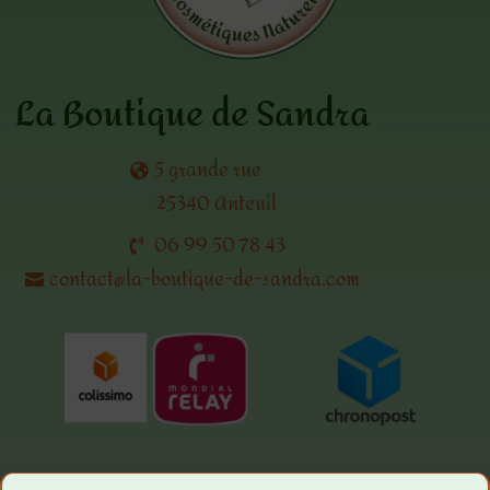
La Boutique de Sandra
5 grande rue
25340 Anteuil
06 99 50 78 43
contact@la-boutique-de-sandra.com