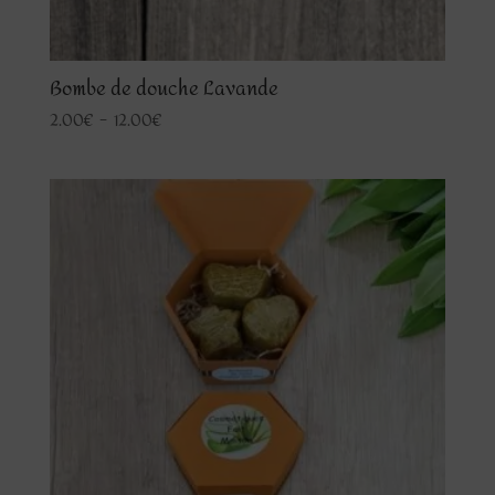
Bombe de douche Lavande
Plage
2.00
€
–
12.00
€
de
prix :
2.00€
à
12.00€