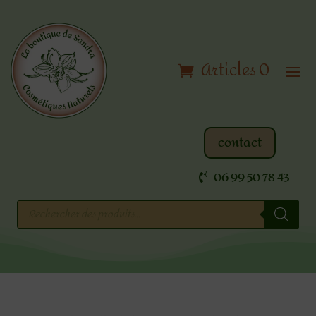
Articles 0
contact
06 99 50 78 43
Recherche
de
produits