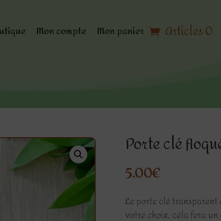
Articles 0
utique
Mon compte
Mon panier
Porte clé floqu
5.00
€
Le
porte clé transparent
votre choix, cela fera un