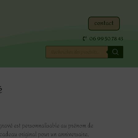
contact
06 99 50 78 43
Recherche
de
produits
é
 gravé est personnalisable au prénom de
 cadeau original pour un anniversaire,