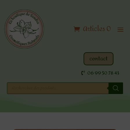
Articles 0
contact
06 99 50 78 43
Recherche
de
produits