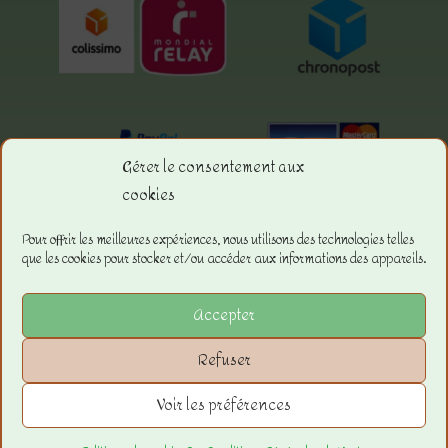
Gérer le consentement aux
cookies
Menu.
Pour offrir les meilleures expériences, nous utilisons des technologies telles
que les cookies pour stocker et/ou accéder aux informations des appareils.
La boutique
Les Conditions Générales de ventes
Accepter
Les Mentions Légales
Refuser
Voir les préférences
Copyright © 2023 –
La Boutique de
Sandra
–
JF Diffusion21
– Tous droits