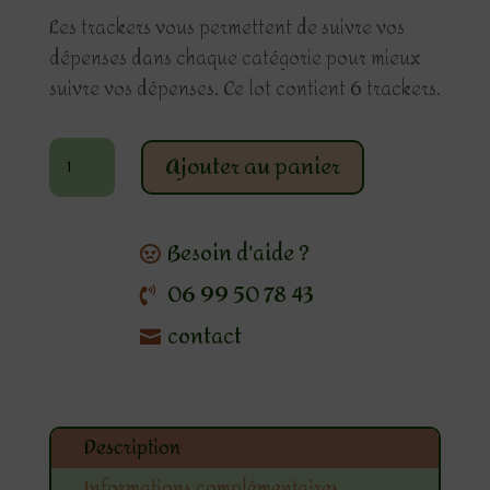
Les trackers vous permettent de suivre vos
dépenses dans chaque catégorie pour mieux
suivre vos dépenses. Ce lot contient 6 trackers.
quantité
Ajouter au panier
de
Les
trackers
Besoin d'aide ?
format
06 99 50 78 43
A6
contact
Description
Informations complémentaires