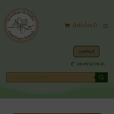
Articles 0
contact
06 99 50 78 43
Recherche
de
produits