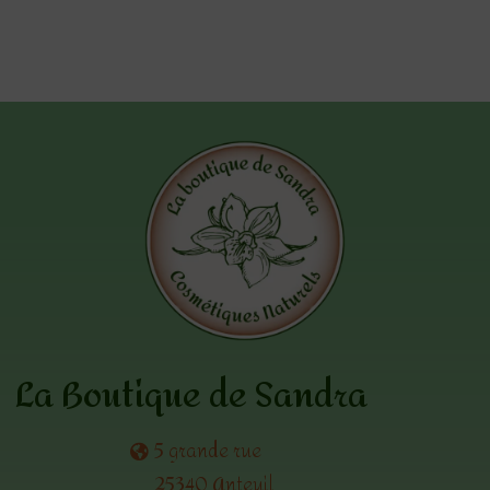
La Boutique de Sandra
5 grande rue
25340 Anteuil