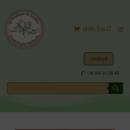
Articles 0
contact
06 99 50 78 43
Recherche
de
produits