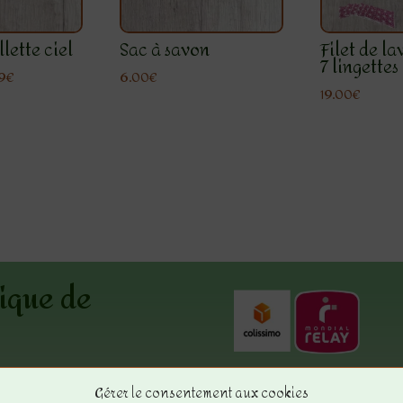
lette ciel
Sac à savon
Filet de l
7 lingettes
Plage
9
€
6.00
€
19.00
€
de
prix :
5.00€
à
24.99€
ique de
ue
Gérer le consentement aux cookies
uil