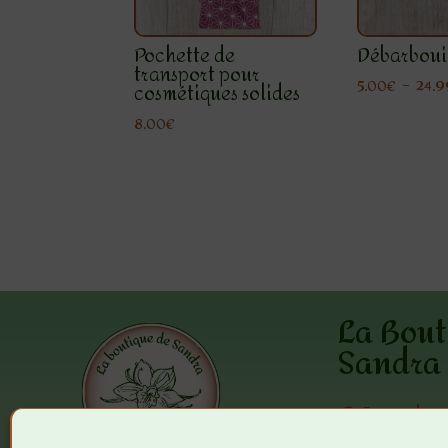
Pochette de
Débarbouil
transport pour
5.00
€
–
24.9
cosmétiques solides
8.00
€
La Bout
Sandra
5 grande r
25340 Ante