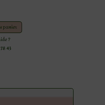
u panier
aide ?
78 43