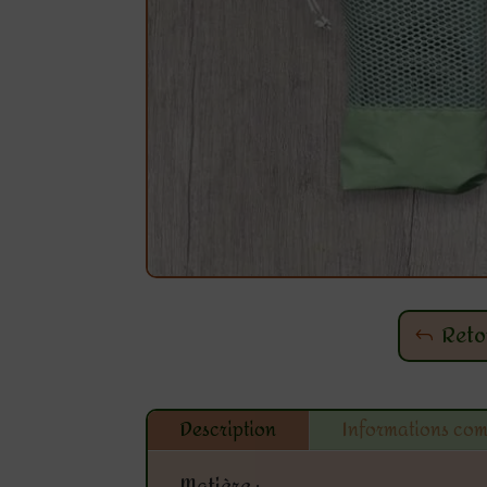
Reto
Description
Informations co
Matière :