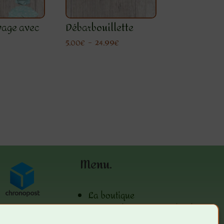
avage avec
Débarbouillette
Plage
5.00
€
–
24.99
€
de
prix :
5.00€
à
24.99€
Menu.
La boutique
Les Conditions Générales de
ventes