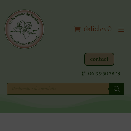
Articles 0
contact
06 99 50 78 43
Recherche
de
produits