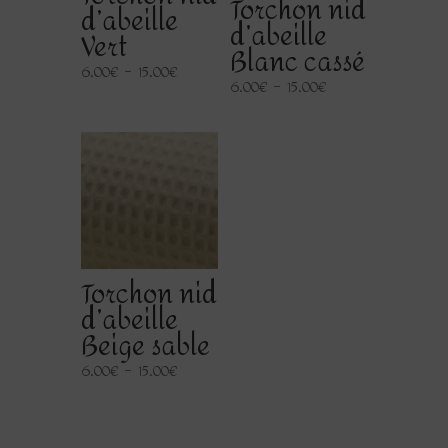
Torchon nid
d’abeille
d’abeille
Vert
Blanc cassé
Plage
6.00
€
–
15.00
€
Plage
6.00
€
–
15.00
€
de
de
prix :
prix :
6.00€
6.00€
à
à
15.00€
15.00€
Torchon nid
d’abeille
Beige sable
Plage
6.00
€
–
15.00
€
de
prix :
6.00€