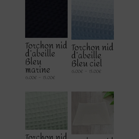
Torchon nid
Torchon nid
d’abeille
d’abeille
Bleu
Bleu ciel
marine
Plage
6.00
€
–
15.00
€
Plage
6.00
€
–
15.00
€
de
de
prix :
prix :
6.00€
6.00€
à
à
15.00€
15.00€
Torchon nid