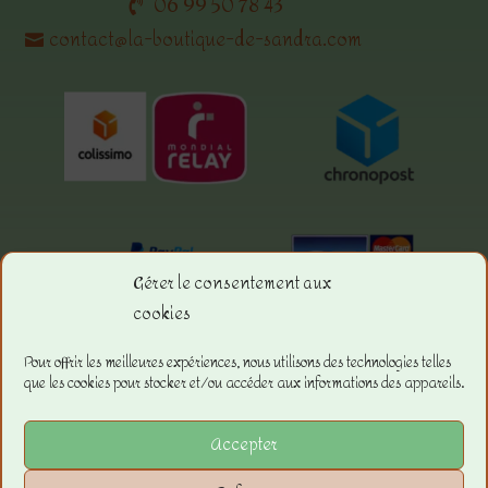
06 99 50 78 43
contact@la-boutique-de-sandra.com
Gérer le consentement aux
cookies
Menu.
Pour offrir les meilleures expériences, nous utilisons des technologies telles
que les cookies pour stocker et/ou accéder aux informations des appareils.
La boutique
Les Conditions Générales de ventes
Accepter
Les Mentions Légales