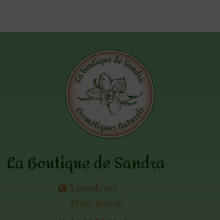
à
15.00€
La Boutique de Sandra
5 grande rue
25340 Anteuil