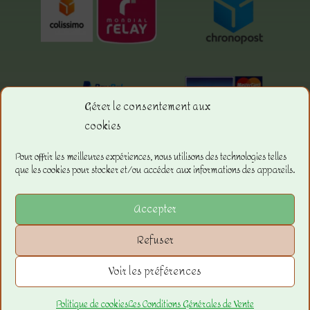
Gérer le consentement aux
cookies
Menu.
Pour offrir les meilleures expériences, nous utilisons des technologies telles
que les cookies pour stocker et/ou accéder aux informations des appareils.
La boutique
Les Conditions Générales de ventes
Accepter
Les Mentions Légales
Refuser
Voir les préférences
Copyright © 2023 –
La Boutique de
Sandra
–
JF Diffusion21
– Tous droits
Politique de cookies
Les Conditions Générales de Vente