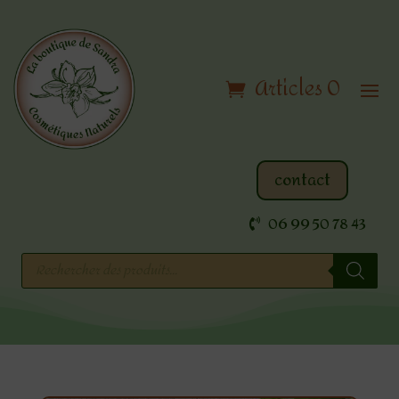
Articles 0
contact
06 99 50 78 43
Recherche
de
produits