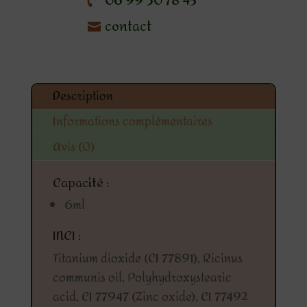
06 99 50 78 43
et
contact
imperfections
Description
Informations complémentaires
Avis (0)
Capacité :
6ml
INCI :
Titanium dioxide (CI 77891), Ricinus
communis oil, Polyhydroxystearic
acid, CI 77947 (Zinc oxide), CI 77492