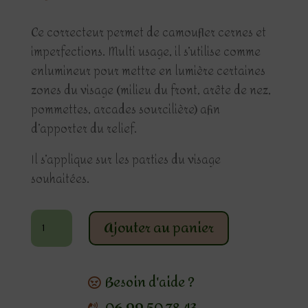
Ce correcteur permet de camoufler cernes et
imperfections. Multi usage, il s’utilise comme
enlumineur pour mettre en lumière certaines
zones du visage (milieu du front, arête de nez,
pommettes, arcades sourcilière) afin
d’apporter du relief.
Il s’applique sur les parties du visage
souhaitées.
quantité
Ajouter au panier
de
Correcteur
efface
Besoin d'aide ?
cernes