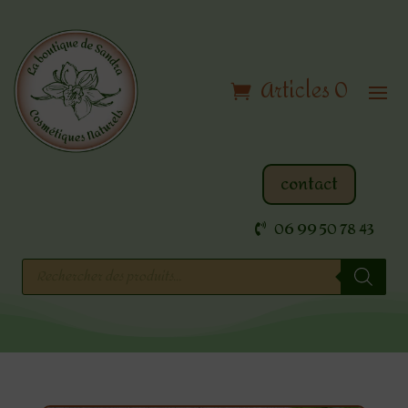
Articles 0
contact
06 99 50 78 43
Recherche
de
produits