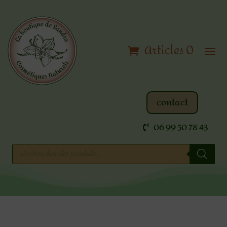
Articles 0
contact
06 99 50 78 43
Recherche
de
produits