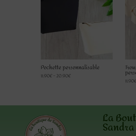
Pochette personnalisable
Trou
pers
11.90
€
–
20.90
€
11.90
La Bout
Sandra