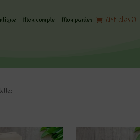
Articles 0
utique
Mon compte
Mon panier
lettes