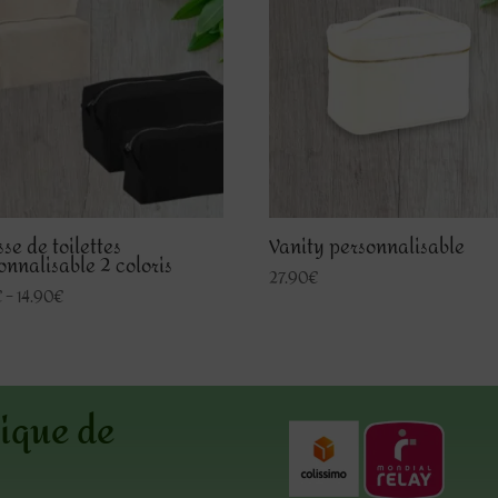
sse de toilettes
Vanity personnalisable
onnalisable 2 coloris
27.90
€
€
–
14.90
€
ique de