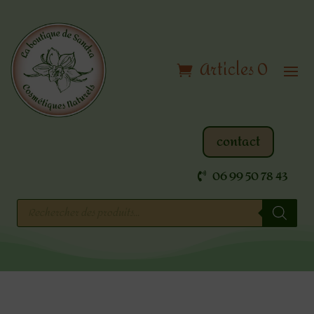
Articles 0
contact
06 99 50 78 43
Recherche
de
produits