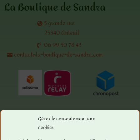
La Boutique de Sandra
5 grande rue
25340 Anteuil
06 99 50 78 43
contact@la-boutique-de-sandra.com
Gérer le consentement aux
cookies